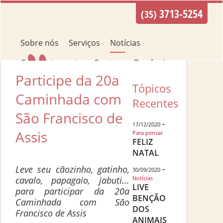
3713-5254
(35)
Sobre nós
Serviços
Notícias
Comportamento
Contato
Denúncias
Participe da 20a
Como Ajudar?
Tópicos
Caminhada com
Recentes
São Francisco de
-
17/12/2020
Assis
Para pensar
FELIZ
NATAL
Leve seu cãozinho, gatinho,
-
30/09/2020
cavalo, papagaio, jabuti...
Notícias
LIVE
para participar da 20a
BENÇÃO
Caminhada com São
DOS
Francisco de Assis
ANIMAIS