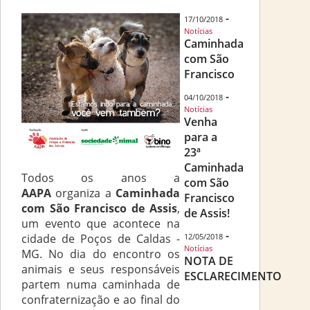
-
17/10/2018
Notícias
Caminhada
com São
Francisco
-
04/10/2018
Notícias
Venha
para a
23ª
Caminhada
Todos os anos a
com São
AAPA
organiza a
Caminhada
Francisco
com São Francisco de Assis
,
de Assis!
um evento que acontece na
-
cidade de Poços de Caldas -
12/05/2018
Notícias
MG. No dia do encontro os
NOTA DE
animais e seus responsáveis
ESCLARECIMENTO
partem numa caminhada de
confraternização e ao final do