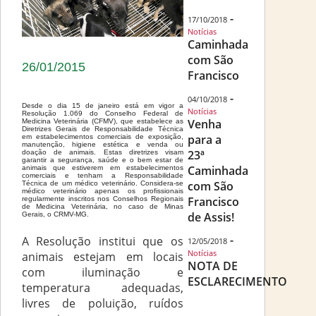
-
17/10/2018
Notícias
Caminhada
com São
26/01/2015
Francisco
-
04/10/2018
Desde o dia 15 de janeiro está em vigor a
Notícias
Resolução 1.069 do Conselho Federal de
Venha
Medicina Veterinária (CFMV), que estabelece as
Diretrizes Gerais de Responsabilidade Técnica
para a
em estabelecimentos comerciais de exposição,
manutenção, higiene estética e venda ou
23ª
doação de animais. Estas diretrizes visam
garantir a segurança, saúde e o bem estar de
Caminhada
animais que estiverem em estabelecimentos
comerciais e tenham a Responsabilidade
com São
Técnica de um médico veterinário. Considera-se
médico veterinário apenas os profissionais
Francisco
regularmente inscritos nos Conselhos Regionais
de Medicina Veterinária, no caso de Minas
de Assis!
Gerais, o CRMV-MG.
-
A Resolução institui que os
12/05/2018
Notícias
animais estejam em locais
NOTA DE
com iluminação e
ESCLARECIMENTO
temperatura adequadas,
livres de poluição, ruídos