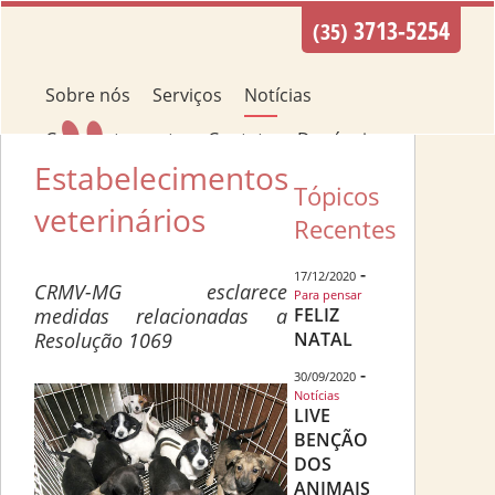
3713-5254
(35)
Sobre nós
Serviços
Notícias
Comportamento
Contato
Denúncias
Estabelecimentos
Como Ajudar?
Tópicos
veterinários
Recentes
-
17/12/2020
CRMV-MG esclarece
Para pensar
medidas relacionadas a
FELIZ
Resolução 1069
NATAL
-
30/09/2020
Notícias
LIVE
BENÇÃO
DOS
ANIMAIS